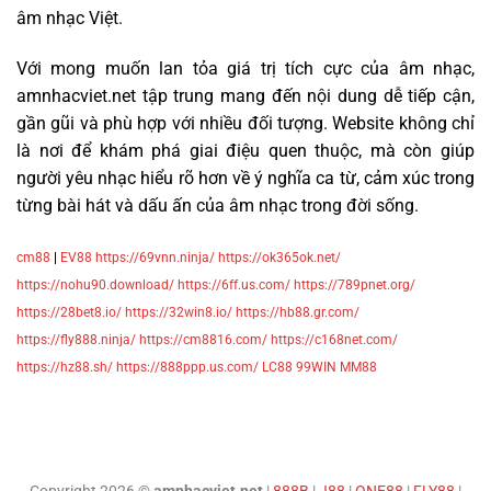
âm nhạc Việt.
Với mong muốn lan tỏa giá trị tích cực của âm nhạc,
amnhacviet.net tập trung mang đến nội dung dễ tiếp cận,
gần gũi và phù hợp với nhiều đối tượng. Website không chỉ
là nơi để khám phá giai điệu quen thuộc, mà còn giúp
người yêu nhạc hiểu rõ hơn về ý nghĩa ca từ, cảm xúc trong
từng bài hát và dấu ấn của âm nhạc trong đời sống.
cm88
|
EV88
https://69vnn.ninja/
https://ok365ok.net/
https://nohu90.download/
https://6ff.us.com/
https://789pnet.org/
https://28bet8.io/
https://32win8.io/
https://hb88.gr.com/
https://fly888.ninja/
https://cm8816.com/
https://c168net.com/
https://hz88.sh/
https://888ppp.us.com/
LC88
99WIN
MM88