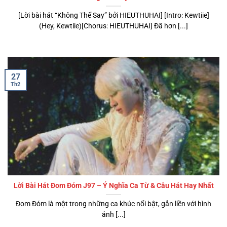
[Lời bài hát “Không Thể Say” bởi HIEUTHUHAI] [Intro: Kewtiie]
(Hey, Kewtiie)[Chorus: HIEUTHUHAI] Đã hơn [...]
27
Th2
Lời Bài Hát Đom Đóm J97 – Ý Nghĩa Ca Từ & Câu Hát Hay Nhất
Đom Đóm là một trong những ca khúc nổi bật, gắn liền với hình
ảnh [...]