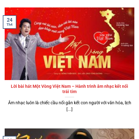
24
Th4
Lời bài hát Một Vòng Việt Nam – Hành trình âm nhạc kết nối
trái tim
Âm nhạc luôn là chiếc cầu nối gắn kết con người với văn hóa, lịch
[...]