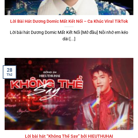
Lời Bài Hát Dương Domic Mất Kết Nối – Ca Khúc Viral TikTok
Lời bài hát Dương Domic Mất Kết Nối [Mở đầu] Nỗi nhớ em kéo
dài [...]
28
Th2
Lời bài hát “Không Thể Say” bởi HIEUTHUHAI