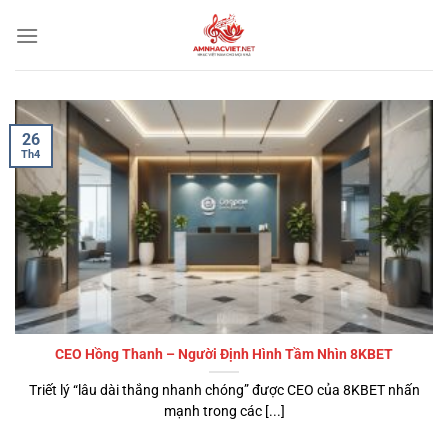
Bỏ
qua
nội
dung
26
Th4
CEO Hồng Thanh – Người Định Hình Tầm Nhìn 8KBET
Triết lý “lâu dài thắng nhanh chóng” được CEO của 8KBET nhấn
mạnh trong các [...]