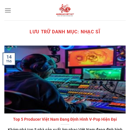
Bỏ
qua
nội
dung
LƯU TRỮ DANH MỤC:
NHẠC SĨ
14
Th5
Top 5 Producer Việt Nam Đang Định Hình V-Pop Hiện Đại
Khám phá top 5 nhà sản xuất âm nhạc Việt Nam đang định hình