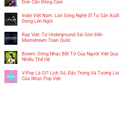
Đơn Cần Đồng Cảm
Indie Việt Nam: Làn Sóng Nghệ Sĩ Tự Sản Xuất
Đang Lên Ngôi
Rap Việt: Từ Underground Sài Gòn Đến
Mainstream Toàn Quốc
Bolero: Dòng Nhạc Bất Tử Của Người Việt Qua
Nhiều Thế Hệ
V-Pop Là Gì? Lịch Sử, Đặc Trưng Và Tương Lai
Của Nhạc Pop Việt